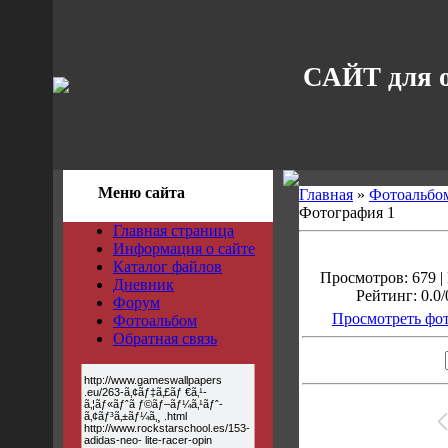
САЙТ для 
Меню сайта
Главная
»
Фотоальбо
Фотография 1
Главная страница
Информация о сайте
Каталог файлов
Просмотров: 679 |
Дневник
Рейтинг: 0.0/
Форум
Просмотреть фот
Фотоальбом
Обратная связь