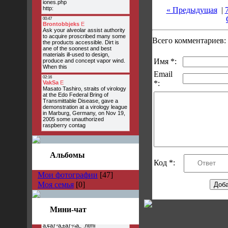
« Предыдущая
|
Всего комментариев:
Имя *:
Email
*:
Альбомы
Код *:
Мои фотографии
[47]
Моя семья
[0]
Мини-чат