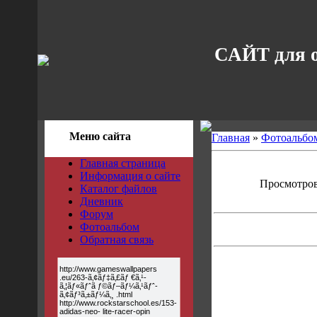
САЙТ для 
Меню сайта
Главная
»
Фотоальбо
Главная страница
Информация о сайте
Просмотров:
Каталог файлов
Дневник
Форум
Фотоальбом
Обратная связь