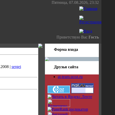
Пятница, 07.08.2026, 23:32
Приветствую Вас
Гость
Форма входа
.2008 |
sergei
Друзья сайта
at-team.ucoz.ru