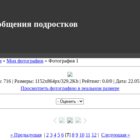
общения подростков
м
»
Мои фотографии
» Фотография 1
 716 | Размеры: 1152x864px/329.2Kb | Рейтинг: 0.0/0 | Дата: 22.05
Просмотреть фотографию в реальном размере
« Предыдущая
|
2
3
4
5
6
[
7
]
8
9
10
11
12
|
Следующая »